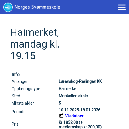
< !--Google tag(gtag.js)-- >
Haimerket,
mandag kl.
19.15
Info
Arrangør
Lørenskog-Rælingen KK
Opplæringstype
Haimerket
Sted
Marikollen skole
Minste alder
5
10.11.2025-19.01.2026
Periode
Vis datoer
Kr 1852,00 (+
Pris
medlemskap kr 200,00)