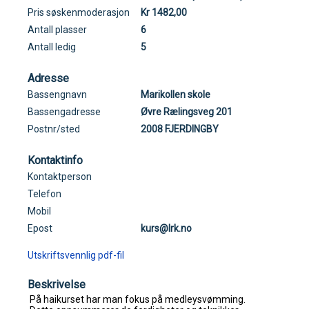
Pris søskenmoderasjon
Kr 1482,00
Antall plasser
6
Antall ledig
5
Adresse
Bassengnavn
Marikollen skole
Bassengadresse
Øvre Rælingsveg 201
Postnr/sted
2008 FJERDINGBY
Kontaktinfo
Kontaktperson
Telefon
Mobil
Epost
kurs@lrk.no
Utskriftsvennlig pdf-fil
Beskrivelse