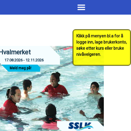
Klikk på menyen bl.a for å
logge inn, lage brukerkonto,
søke etter kurs eller bruke
Hvalmerket
nivåvelgeren.
17.08.2026 - 12.11.2026
Meld meg på!