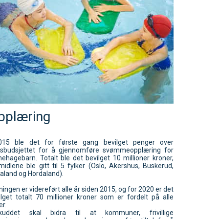
pplæring
015 ble det for første gang bevilget penger over
tsbudsjettet for å gjennomføre svømmeopplæring for
nehagebarn. Totalt ble det bevilget 10 millioner kroner,
midlene ble gitt til 5 fylker (Oslo, Akershus, Buskerud,
aland og Hordaland).
ingen er videreført alle år siden 2015, og for 2020 er det
ilget totalt 70 millioner kroner som er fordelt på alle
er.
skuddet skal bidra til at kommuner, frivillige