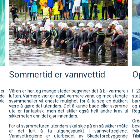
Sommertid er vannvettid
O
 er
Våren er her, og mange steder begynner det å bli varmere i
I 2
 de
luften. Varmere vær gir også varmere vann, og med stengte
sta
le
svømmehaller vil eneste mulighet for å ta seg en dukkert
bar
være å gjøre det utendørs. Det å kunne bade eller svømme
og 
ute er fantastisk, men det stiller også helt andre krav til
Rog
sikkerheten enn det gjør innendørs.
Ordn
For at svømmeturen utendørs skal skje på en så sikker måte
bev
er det lurt å ta utgangspunkt i vannvettreglene.
fylk
Vannvettreglene er utarbeidet av Skadeforebyggende
Til