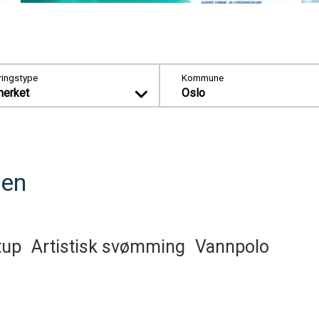
ingstype
Kommune
erket
Oslo
gen
tup
Artistisk svømming
Vannpolo