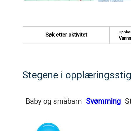
Opplær
Søk etter aktivitet
Vannm
Stegene i opplæringssti
Baby og småbarn
Svømming
S