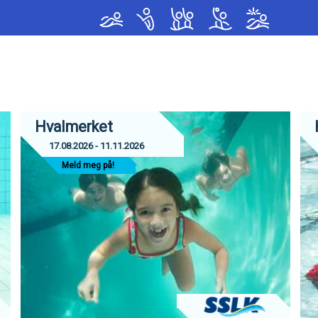
< !--Google tag(gtag.js)-- >
Hvalmerket
17.08.2026 - 11.11.2026
Meld meg på!