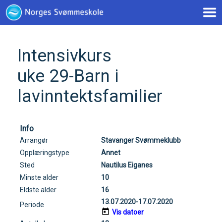
< !--Google tag(gtag.js)-- >
Intensivkurs
uke 29-Barn i
lavinntektsfamilier
Info
Arrangør
Stavanger Svømmeklubb
Opplæringstype
Annet
Sted
Nautilus Eiganes
Minste alder
10
Eldste alder
16
13.07.2020-17.07.2020
Periode
Vis datoer