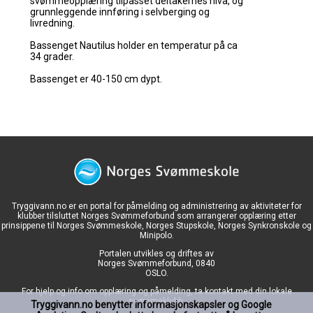
Tryggivann.no er en portal for påmelding og administrering av aktiviteter for
klubber tilsluttet Norges Svømmeforbund som arrangerer opplæring etter
prinsippene til Norges Svømmeskole, Norges Stupskole, Norges Synkronskole og
Minipolo.
Portalen utvikles og driftes av
Norges Svømmeforbund, 0840
OSLO.
For hjelp og info om opplæring og påmelding, ta kontakt med din lokale
svømmeklubb.
Tryggivann.no benytter informasjonskapsler og Google