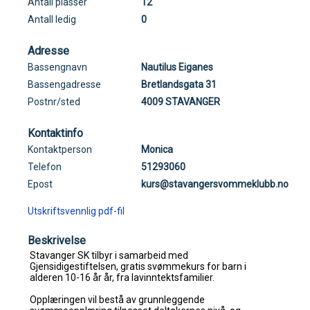
Antall plasser
12
Antall ledig
0
Adresse
Bassengnavn
Nautilus Eiganes
Bassengadresse
Bretlandsgata 31
Postnr/sted
4009 STAVANGER
Kontaktinfo
Kontaktperson
Monica
Telefon
51293060
Epost
kurs@stavangersvommeklubb.no
Utskriftsvennlig pdf-fil
Beskrivelse