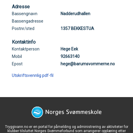
Adresse
Bassengnavn
Nadderudhallen
Bassengadresse
Postnr/sted
1357 BEKKESTUA
Kontaktinfo
Kontaktperson
Hege Eek
Mobil
92663140
Epost
hege@barumsvommerne.no
Utskriftsvennlig pdf-fil
Tryggivann.no er en portal for påmelding og administrering av aktiviteter for
klubber tilsluttet Norges Svømmeforbund som arrangerer opplæring etter