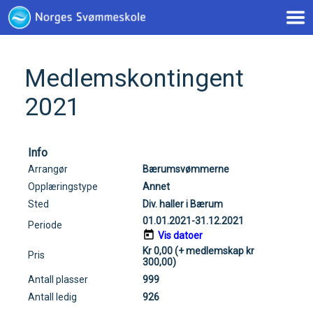
< !--Google tag(gtag.js)-- >
Medlemskontingent
2021
Info
Arrangør
Bærumsvømmerne
Opplæringstype
Annet
Sted
Div. haller i Bærum
01.01.2021-31.12.2021
Periode
Vis datoer
Kr 0,00 (+ medlemskap kr
Pris
300,00)
Antall plasser
999
Antall ledig
926