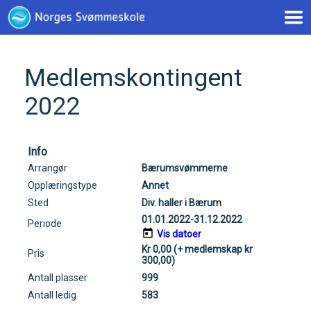
< !--Google tag(gtag.js)-- >
Medlemskontingent
2022
Info
Arrangør
Bærumsvømmerne
Opplæringstype
Annet
Sted
Div. haller i Bærum
01.01.2022-31.12.2022
Periode
Vis datoer
Kr 0,00 (+ medlemskap kr
Pris
300,00)
Antall plasser
999
Antall ledig
583