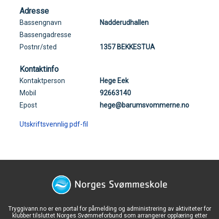
Adresse
Bassengnavn
Nadderudhallen
Bassengadresse
Postnr/sted
1357 BEKKESTUA
Kontaktinfo
Kontaktperson
Hege Eek
Mobil
92663140
Epost
hege@barumsvommerne.no
Utskriftsvennlig pdf-fil
Tryggivann.no er en portal for påmelding og administrering av aktiviteter for
klubber tilsluttet Norges Svømmeforbund som arrangerer opplæring etter