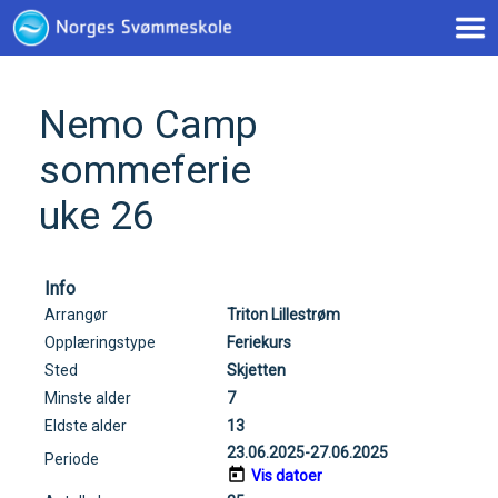
< !--Google tag(gtag.js)-- >
Nemo Camp
sommeferie
uke 26
Info
Arrangør
Triton Lillestrøm
Opplæringstype
Feriekurs
Sted
Skjetten
Minste alder
7
Eldste alder
13
23.06.2025-27.06.2025
Periode
Vis datoer