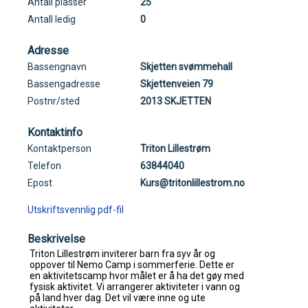
Antall plasser
25
Antall ledig
0
Adresse
Bassengnavn
Skjetten svømmehall
Bassengadresse
Skjettenveien 79
Postnr/sted
2013 SKJETTEN
Kontaktinfo
Kontaktperson
Triton Lillestrøm
Telefon
63844040
Epost
Kurs@tritonlillestrom.no
Utskriftsvennlig pdf-fil
Beskrivelse