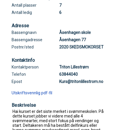
Antall plasser
7
Antall ledig
6
Adresse
Bassengnavn
Åsenhagen skole
Bassengadresse
Åsenhagen 77
Postnr/sted
2020 SKEDSMOKORSET
Kontaktinfo
Kontaktperson
Triton Lillestrøm
Telefon
63844040
Epost
Kurs@tritonlillestrom.no
Utskriftsvennlig pdf-fil
Beskrivelse