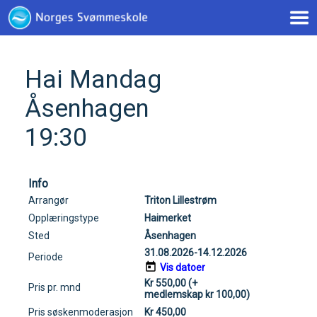
< !--Google tag(gtag.js)-- >
Hai Mandag
Åsenhagen
19:30
Info
Arrangør
Triton Lillestrøm
Opplæringstype
Haimerket
Sted
Åsenhagen
31.08.2026-14.12.2026
Periode
Vis datoer
Kr 550,00 (+
Pris pr. mnd
medlemskap kr 100,00)
Pris søskenmoderasjon
Kr 450,00